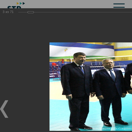
3
из
71
Общая информация
История
Объекты культурного наследия
Символика
Брендбук
Карта города
Справочная информация
Территориальные органы и представительства
Актуальная информация
Открытые данные
СМИ города
Строительство
Жилищно-коммунальное хозяйство
Инвестиционная привлекательность