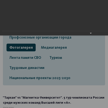
Открытый бюджет городского округа город
Стерлитамак
Экономика
Социальная сфера
Трудовые отношения
Профсоюзные организации города
Фотогалерея
Медиагалерея
Лента памяти СВО
Туризм
Трудовые династии
Национальные проекты 2025-2030
"Тархан" vs "Магнитка-Университет". 5 тур чемпионата России
среди мужских команд Высшей лиги «А».
20.01.2020