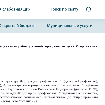
я слабовидящих
Поиск по сайту
Открытый бюджет
Муниципальные услуги
единением работодателей городского округа г. Стерлитамак
ее в структуру Федерации профсоюзов РБ (далее – Профсоюзы),
, Администрация городского округа г. Стерлитамак Республики
ии с Трудовым кодексом Российской Федерации (далее – ТК РФ),
ением между Федерацией профсоюзов Республики Башкортостан,
Республиканское соглашение), устанавливающее общие принципы
и настоящего Соглашения.