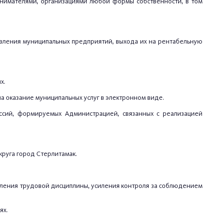
инимателями, организациями любой формы собственности, в том
овления муниципальных предприятий, выхода их на рентабельную
х.
а оказание муниципальных услуг в электронном виде.
ссий, формируемых Администрацией, связанных с реализацией
круга город Стерлитамак.
репления трудовой дисциплины, усиления контроля за соблюдением
ях.