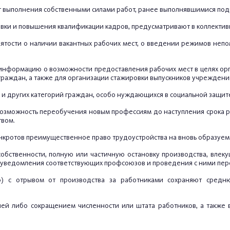
чет выполнения собственными силами работ, ранее выполнявшимися по
товки и повышения квалификации кадров, предусматривают в коллекти
ятости о наличии вакантных рабочих мест, о введении режимов неп
и информацию о возможности предоставления рабочих мест в целях ор
х граждан, а также для организации стажировки выпускников учрежден
 и других категорий граждан, особо нуждающихся в социальной защит
озможность переобучения новым профессиям до наступления срока ра
твом.
нкротов преимущественное право трудоустройства на вновь образуем
собственности, полную или частичную остановку производства, влек
ца) уведомления соответствующих профсоюзов и проведения с ними пер
ию) с отрывом от производства за работниками сохраняют сред
цией либо сокращением численности или штата работников, а также 