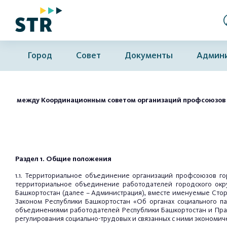
Город
Совет
Документы
Админ
между Координационным советом организаций профсоюзов го
Раздел 1. Общие положения
1.1. Территориальное объединение организаций профсоюзов го
территориальное объединение работодателей городского округ
Башкортостан (далее – Администрация), вместе именуемые Стор
Законом Республики Башкортостан «Об органах социального п
объединениями работодателей Республики Башкортостан и Прав
регулирования социально-трудовых и связанных с ними экономич