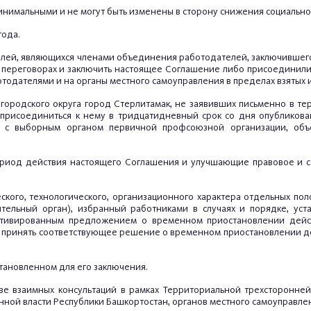
 минимальными и не могут быть изменены в сторону снижения социаль
года.
телей, являющихся членами объединения работодателей, заключивше
х переговорах и заключить настоящее Соглашение либо присоединилис
тодателями и на органы местного самоуправления в пределах взятых и
 городского округа город Стерлитамак, не заявивших письменно в т
 присоединиться к нему в тридцатидневный срок со дня опубликов
я с выборным органом первичной профсоюзной организации, об
 период действия настоящего Соглашения и улучшающие правовое и 
еского, технологического, организационного характера отдельных 
тельный орган), избранный работниками в случаях и порядке, ус
отивированным предложением о временном приостановлении дей
т принять соответствующее решение о временном приостановлении 
становленном для его заключения.
ове взаимных консультаций в рамках Территориальной трехсторонн
ной власти Республики Башкортостан, органов местного самоуправлен