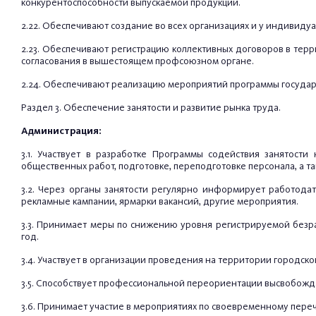
конкурентоспособности выпускаемой продукции.
2.22. Обеспечивают создание во всех организациях и у индивид
2.23. Обеспечивают регистрацию коллективных договоров в тер
согласования в вышестоящем профсоюзном органе.
2.24. Обеспечивают реализацию мероприятий программы государ
Раздел 3. Обеспечение занятости и развитие рынка труда.
Администрация:
3.1. Участвует в разработке Программы содействия занятост
общественных работ, подготовке, переподготовке персонала, а т
3.2. Через органы занятости регулярно информирует работод
рекламные кампании, ярмарки вакансий, другие мероприятия.
3.3. Принимает меры по снижению уровня регистрируемой безра
год.
3.4. Участвует в организации проведения на территории городск
3.5. Способствует профессиональной переориентации высвобож
3.6. Принимает участие в мероприятиях по своевременному пере