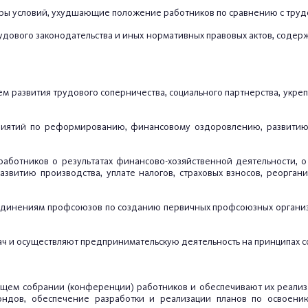
воры условий, ухудшающие положение работников по сравнению с труд
удового законодательства и иных нормативных правовых актов, содерж
тем развития трудового соперничества, социального партнерства, ук
оприятий по реформированию, финансовому оздоровлению, развити
м работников о результатах финансово-хозяйственной деятельности,
азвитию производства, уплате налогов, страховых взносов, реорг
ъединениям профсоюзов по созданию первичных профсоюзных организа
дач и осуществляют предпринимательскую деятельность на принципах с
общем собрании (конференции) работников и обеспечивают их реализ
ндов, обеспечение разработки и реализации планов по освоен