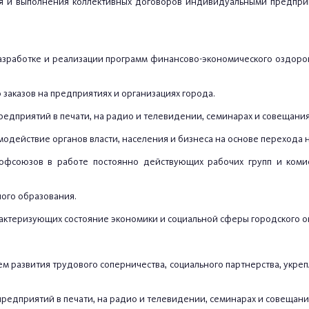
ния и выполнения коллективных договоров индивидуальными предпр
разработке и реализации программ финансово-экономического оздор
заказов на предприятиях и организациях города.
редприятий в печати, на радио и телевидении, семинарах и совещания
одействие органов власти, населения и бизнеса на основе перехода н
Профсоюзов в работе постоянно действующих рабочих групп и коми
ого образования.
рактеризующих состояние экономики и социальной сферы городского о
тем развития трудового соперничества, социального партнерства, ук
предприятий в печати, на радио и телевидении, семинарах и совещани