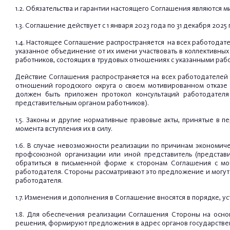
1.2. Обязательства и гарантии настоящего Соглашения являются
1.3. Соглашение действует с 1 января 2023 года по 31 декабря 2025 
1.4. Настоящее Соглашение распространяется на всех работода
указанное объединение от их имени участвовать в коллективны
работников, состоящих в трудовых отношениях с указанными рабо
Действие Соглашения распространяется на всех работодателей
отношений городского округа о своем мотивированном отказе
должен быть приложен протокол консультаций работодател
представительным органом работников).
1.5. Законы и другие нормативные правовые акты, принятые в
момента вступления их в силу.
1.6. В случае невозможности реализации по причинам экономич
профсоюзной организации или иной представитель (представи
обратиться в письменной форме к сторонам Соглашения с м
работодателя. Стороны рассматривают это предложение и могу
работодателя.
1.7. Изменения и дополнения в Соглашение вносятся в порядке, у
1.8. Для обеспечения реализации Соглашения Стороны на осн
решения, формируют предложения в адрес органов государствен