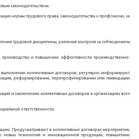
овым законодательством.
ащих нормы трудового права, законодательства о профсоюзах, за
репления трудовой дисциплины, усиления контроля за соблюдением
ю производства и повышению эффективности производственно-
 о выполнении коллективных договоров, регулярно информируют
анизации, реформировании, перепрофилировании или ликвидации
ций и заключению коллективных договоров в организациях всех
оциальной ответственности.
ацию. Предусматривают в коллективных договорах мероприятия,
ию новых технологий и инновационной продукции, повышению