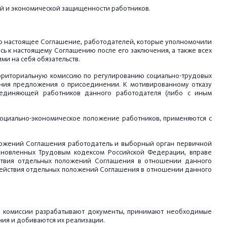
ной и экономической защищенности работников.
го настоящее Соглашение, работодателей, которые уполномочили
ь к настоящему Соглашению после его заключения, а также всех
ми на себя обязательств.
ерриториальную комиссию по регулированию социально-трудовых
ания предложения о присоединении. К мотивированному отказу
ъединяющей работников данного работодателя (либо с иным
социально-экономическое положение работников, применяются с
положений Соглашения работодатель и выборный орган первичной
тановленных Трудовым кодексом Российской Федерации, вправе
ствия отдельных положений Соглашения в отношении данного
действия отдельных положений Соглашения в отношении данного
ей комиссии разрабатывают документы, принимают необходимые
ия и добиваются их реализации.