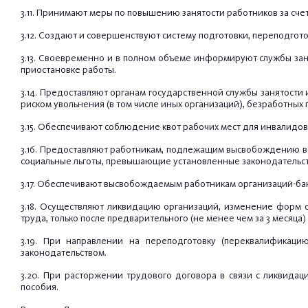
3.11. Принимают меры по повышению занятости работников за с
3.12. Создают и совершенствуют систему подготовки, переподго
3.13. Своевременно и в полном объеме информируют службы зан
приостановке работы.
3.14. Предоставляют органам государственной службы занятост
риском увольнения (в том числе иных организаций), безработны
3.15. Обеспечивают соблюдение квот рабочих мест для инвалидов
3.16. Предоставляют работникам, подлежащим высвобождению в
социальные льготы, превышающие установленные законодательс
3.17. Обеспечивают высвобождаемым работникам организаций-ба
3.18. Осуществляют ликвидацию организаций, изменение форм 
труда, только после предварительного (не менее чем за 3 меся
3.19. При направлении на переподготовку (переквалификац
законодательством.
3.20. При расторжении трудового договора в связи с ликвида
пособия.