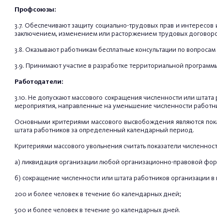
Профсоюзы:
3.7. Обеспечивают защиту социально-трудовых прав и интересов 
заключением, изменением или расторжением трудовых договоро
3.8. Оказывают работникам бесплатные консультации по вопросам
3.9. Принимают участие в разработке территориальной программы
Работодатели:
3.10. Не допускают массового сокращения численности или штата
мероприятия, направленные на уменьшение численности работни
Основными критериями массового высвобождения являются показ
штата работников за определенный календарный период.
Критериями массового увольнения считать показатели численнос
а) ликвидация организации любой организационно-правовой форм
б) сокращение численности или штата работников организации в 
200 и более человек в течение 60 календарных дней;
500 и более человек в течение 90 календарных дней.