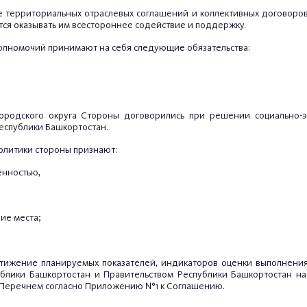
е территориальных отраслевых соглашений и коллективных договор
я оказывать им всестороннее содействие и поддержку.
олномочий принимают на себя следующие обязательства:
 городского округа Стороны договорились при решении социально-э
Республики Башкортостан.
олитики стороны признают:
енностью,
ие места;
достижение планируемых показателей, индикаторов оценки выполнен
блики Башкортостан и Правительством Республики Башкортостан на 
и Перечнем согласно Приложению №1 к Соглашению.