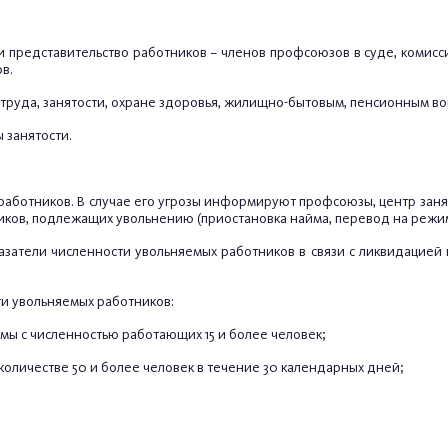
и представительство работников – членов профсоюзов в суде, комисс
в.
 труда, занятости, охране здоровья, жилищно-бытовым, пенсионным во
 занятости.
 работников. В случае его угрозы информируют профсоюзы, центр заня
ков, подлежащих увольнению (приостановка найма, перевод на режим
атели численности увольняемых работников в связи с ликвидацией 
ти увольняемых работников:
ы с численностью работающих 15 и более человек;
количестве 50 и более человек в течение 30 календарных дней;