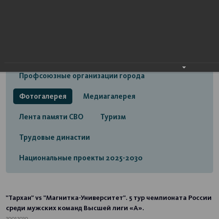
Открытый бюджет городского округа город
Стерлитамак
Экономика
Социальная сфера
Трудовые отношения
Профсоюзные организации города
Фотогалерея
Медиагалерея
Лента памяти СВО
Туризм
Трудовые династии
Национальные проекты 2025-2030
"Тархан" vs "Магнитка-Университет". 5 тур чемпионата России
среди мужских команд Высшей лиги «А».
20.01.2020