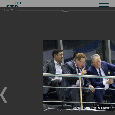
17
из
71
Общая информация
История
Объекты культурного наследия
Символика
Брендбук
Карта города
Справочная информация
Территориальные органы и представительства
Актуальная информация
Открытые данные
СМИ города
Строительство
Жилищно-коммунальное хозяйство
Инвестиционная привлекательность