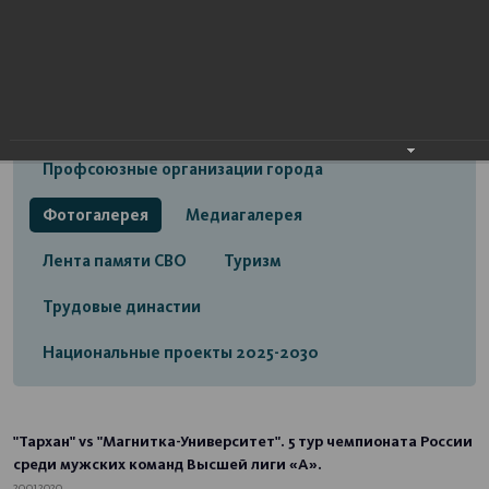
Открытый бюджет городского округа город
Стерлитамак
Экономика
Социальная сфера
Трудовые отношения
Профсоюзные организации города
Фотогалерея
Медиагалерея
Лента памяти СВО
Туризм
Трудовые династии
Национальные проекты 2025-2030
"Тархан" vs "Магнитка-Университет". 5 тур чемпионата России
среди мужских команд Высшей лиги «А».
20.01.2020