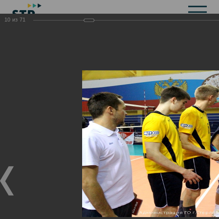
10
из
71
Общая информация
История
Объекты культурного наследия
Символика
Брендбук
Карта города
Справочная информация
Территориальные органы и представительства
Актуальная информация
Открытые данные
СМИ города
Строительство
Жилищно-коммунальное хозяйство
Инвестиционная привлекательность