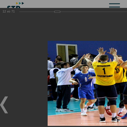
12
из
71
Общая информация
История
Объекты культурного наследия
Символика
Брендбук
Карта города
Справочная информация
Территориальные органы и представительства
Актуальная информация
Открытые данные
СМИ города
Строительство
Жилищно-коммунальное хозяйство
Инвестиционная привлекательность