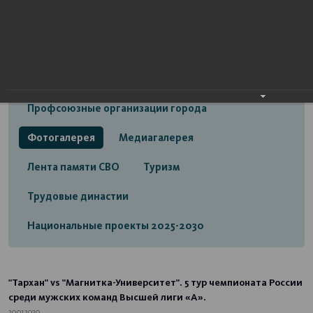
Открытый бюджет городского округа город
Стерлитамак
Экономика
Социальная сфера
Трудовые отношения
Профсоюзные организации города
Фотогалерея
Медиагалерея
Лента памяти СВО
Туризм
Трудовые династии
Национальные проекты 2025-2030
"Тархан" vs "Магнитка-Университет". 5 тур чемпионата России
среди мужских команд Высшей лиги «А».
20.01.2020