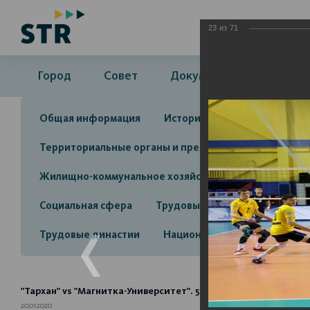
23
из
71
Город
Совет
Документы
Админ
Общая информация
История
Объекты культу
Территориальные органы и представительства
А
Жилищно-коммунальное хозяйство
Инвестицион
Социальная сфера
Трудовые отношения
Про
Трудовые династии
Национальные проекты 2025
"Тархан" vs "Магнитка-Университет". 5 тур чемпионата Росс
20.01.2020