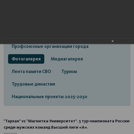
Открытый бюджет городского округа город
Стерлитамак
Экономика
Социальная сфера
Трудовые отношения
Профсоюзные организации города
Фотогалерея
Медиагалерея
Лента памяти СВО
Туризм
Трудовые династии
Национальные проекты 2025-2030
"Тархан" vs "Магнитка-Университет". 5 тур чемпионата России
среди мужских команд Высшей лиги «А».
20.01.2020