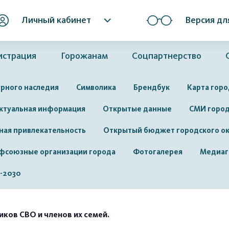
Личный кабинет
Версия дл
истрация
Горожанам
Соцпартнерство
рного наследия
Символика
Брендбук
Карта горо
ктуальная информация
Открытые данные
СМИ горо
ная привлекательность
Открытый бюджет городского ок
фсоюзные организации города
Фотогалерея
Медиаг
-2030
ков СВО и членов их семей.