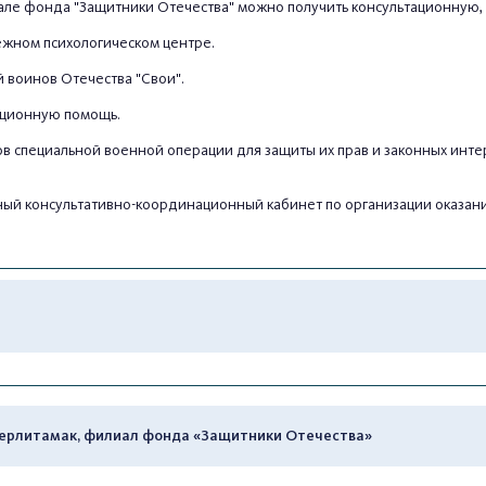
иале фонда "Защитники Отечества" можно получить консультационную
ёжном психологическом центре.
 воинов Отечества "Свои".
ационную помощь.
ов специальной военной операции для защиты их прав и законных инте
ый консультативно-координационный кабинет по организации оказан
Стерлитамак, филиал фонда «Защитники Отечества»