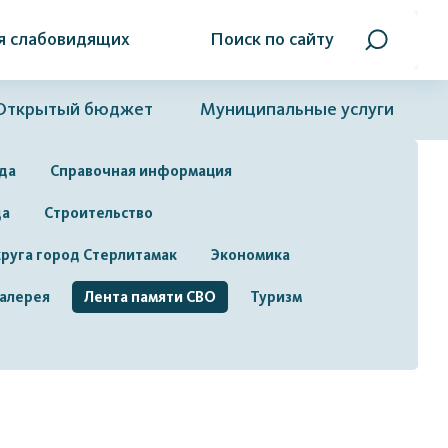
я слабовидящих
Поиск по сайту
Открытый бюджет
Муниципальные услуги
да
Справочная информация
да
Строительство
руга город Стерлитамак
Экономика
алерея
Лента памяти СВО
Туризм