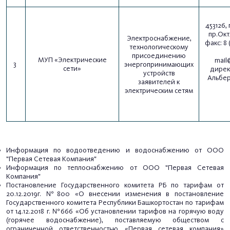
453126, 
пр.Октя
Электроснабжение,
факс:
8 
технологическому
присоединению
МУП «Электрические
mail@
3
энергопринимающих
сети»
дирек
устройств
Альбер
заявителей к
электрическим сетям
Информация по водоотведению и водоснабжению от ООО
"Первая Сетевая Компания"
Информация по теплоснабжению от ООО "Первая Сетевая
Компания"
Постановление Государственного комитета РБ по тарифам от
20.12.2019г. №800 «О внесении изменения в постановление
Государственного комитета Республики Башкортостан по тарифам
от 14.12.2018 г. №666
«Об установлении тарифов на горячую воду
(горячее водоснабжение), поставляемую обществом с
ограниченной ответственностью «Первая сетевая компания»