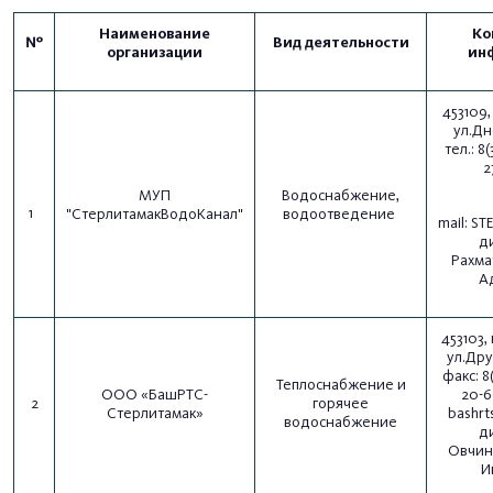
Наименование
Ко
№
Вид деятельности
организации
ин
453109,
ул.Дн
тел.: 8
2
МУП
Водоснабжение,
1
"СтерлитамакВодоКанал"
водоотведение
mail:
ST
д
Рахма
А
453103,
ул.Дру
факс: 8
Теплоснабжение и
ООО «БашРТС-
20-6
2
горячее
Стерлитамак»
bashrt
водоснабжение
д
Овчин
И