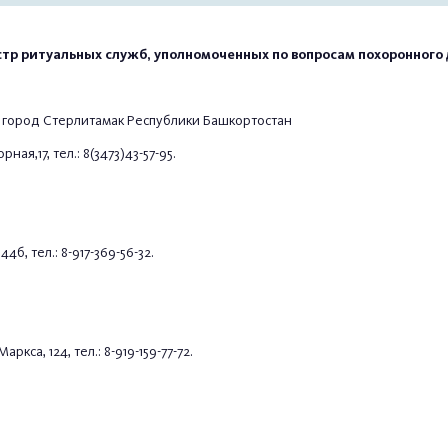
стр ритуальных служб, уполномоченных по вопросам похоронного 
 город Стерлитамак Республики Башкортостан
ая,17, тел.: 8(3473)43-57-95.
б, тел.: 8-917-369-56-32.
кса, 124, тел.: 8-919-159-77-72.