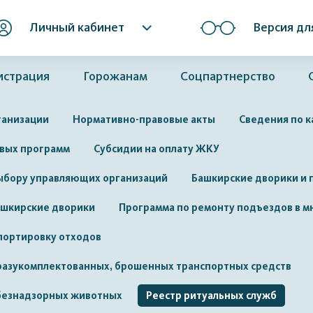
Личный кабинет
Версия дл
истрация
Горожанам
Соцпартнерство
ганизации
Нормативно-правовые акты
Сведения по 
вых программ
Субсидии на оплату ЖКУ
ыбору управляющих организаций
Башкирские дворики и 
шкирские дворики
Программа по ремонту подъездов в 
портировку отходов
 разукомплектованных, брошенных транспортных средств
 безнадзорных животных
Реестр ритуальных служб