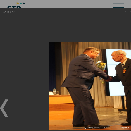
23
из
52
Общая информация
История
Объекты культурного наследия
Символика
Брендбук
Карта города
Справочная информация
Территориальные органы и представительства
Актуальная информация
Открытые данные
СМИ города
Строительство
Жилищно-коммунальное хозяйство
Инвестиционная привлекательность