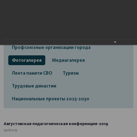
Открытый бюджет городского округа город
Стерлитамак
Экономика
Социальная сфера
Трудовые отношения
Профсоюзные организации города
Фотогалерея
Медиагалерея
Лента памяти СВО
Туризм
Трудовые династии
Национальные проекты 2025-2030
Августовская педагогоическая конференция-2019
29.08.2019