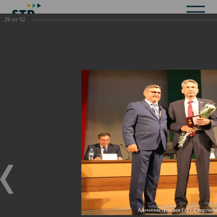
29
из
52
Общая информация
История
Объекты культурного наследия
Символика
Брендбук
Карта города
Справочная информация
Территориальные органы и представительства
Актуальная информация
Открытые данные
СМИ города
Строительство
Жилищно-коммунальное хозяйство
Инвестиционная привлекательность