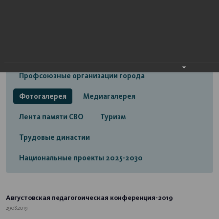
Открытый бюджет городского округа город
Стерлитамак
Экономика
Социальная сфера
Трудовые отношения
Профсоюзные организации города
Фотогалерея
Медиагалерея
Лента памяти СВО
Туризм
Трудовые династии
Национальные проекты 2025-2030
Августовская педагогоическая конференция-2019
29.08.2019