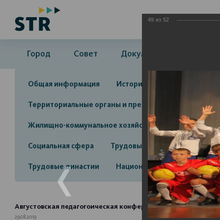
49
из
52
Город
Совет
Документы
Админ
Общая информация
История
Объекты культу
Территориальные органы и представительства
А
Жилищно-коммунальное хозяйство
Инвестицион
Социальная сфера
Трудовые отношения
Про
Трудовые династии
Национальные проекты 2025
Августовская педагогоическая конференция-2019
29.08.2019