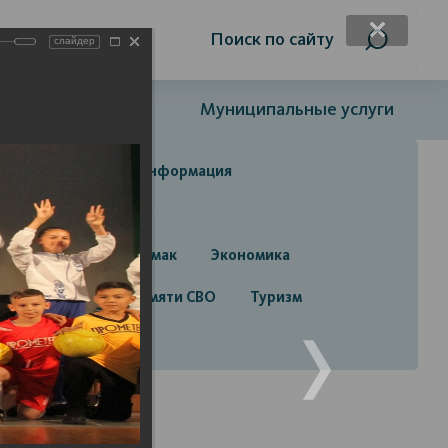
я слабовидящих
Поиск по сайту
слайдер
Открытый бюджет
Муниципальные услуги
да
Справочная информация
да
Строительство
руга город Стерлитамак
Экономика
алерея
Лента памяти СВО
Туризм