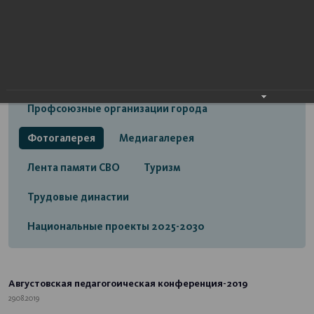
Открытый бюджет городского округа город
Стерлитамак
Экономика
Социальная сфера
Трудовые отношения
Профсоюзные организации города
Фотогалерея
Медиагалерея
Лента памяти СВО
Туризм
Трудовые династии
Национальные проекты 2025-2030
Августовская педагогоическая конференция-2019
29.08.2019