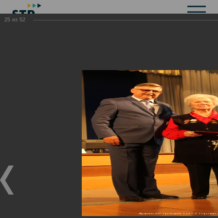
25
из
52
Общая информация
История
Объекты культурного наследия
Символика
Брендбук
Карта города
Справочная информация
Территориальные органы и представительства
Актуальная информация
Открытые данные
СМИ города
Строительство
Жилищно-коммунальное хозяйство
Инвестиционная привлекательность