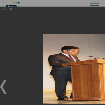
40
из
52
Общая информация
История
Объекты культурного наследия
Символика
Брендбук
Карта города
Справочная информация
Территориальные органы и представительства
Актуальная информация
Открытые данные
СМИ города
Строительство
Жилищно-коммунальное хозяйство
Инвестиционная привлекательность