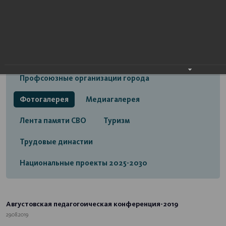
Открытый бюджет городского округа город
Стерлитамак
Экономика
Социальная сфера
Трудовые отношения
Профсоюзные организации города
Фотогалерея
Медиагалерея
Лента памяти СВО
Туризм
Трудовые династии
Национальные проекты 2025-2030
Августовская педагогоическая конференция-2019
29.08.2019