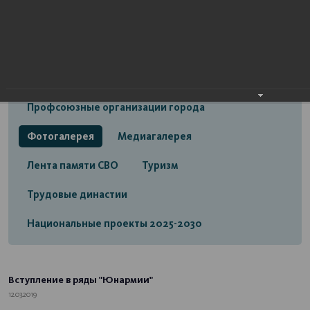
Открытый бюджет городского округа город
Стерлитамак
Экономика
Социальная сфера
Трудовые отношения
Профсоюзные организации города
Фотогалерея
Медиагалерея
Лента памяти СВО
Туризм
Трудовые династии
Национальные проекты 2025-2030
Вступление в ряды "Юнармии"
12.03.2019