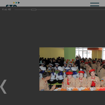
4
из
48
Общая информация
История
Объекты культурного наследия
Символика
Брендбук
Карта города
Справочная информация
Территориальные органы и представительства
Актуальная информация
Открытые данные
СМИ города
Строительство
Жилищно-коммунальное хозяйство
Инвестиционная привлекательность