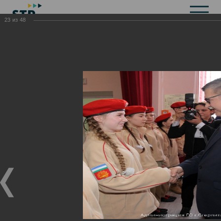
23
из
48
Общая информация
История
Объекты культурного наследия
Символика
Брендбук
Карта города
Справочная информация
Территориальные органы и представительства
Актуальная информация
Открытые данные
СМИ города
Строительство
Жилищно-коммунальное хозяйство
Инвестиционная привлекательность