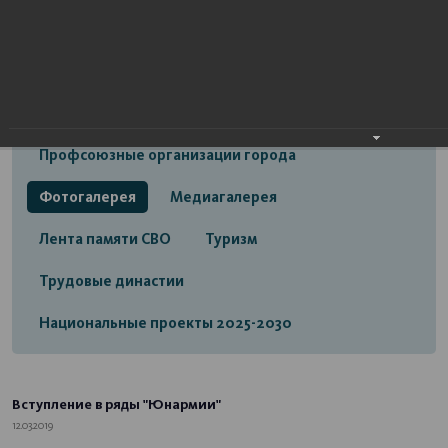
Открытый бюджет городского округа город
Стерлитамак
Экономика
Социальная сфера
Трудовые отношения
Профсоюзные организации города
Фотогалерея
Медиагалерея
Лента памяти СВО
Туризм
Трудовые династии
Национальные проекты 2025-2030
Вступление в ряды "Юнармии"
12.03.2019