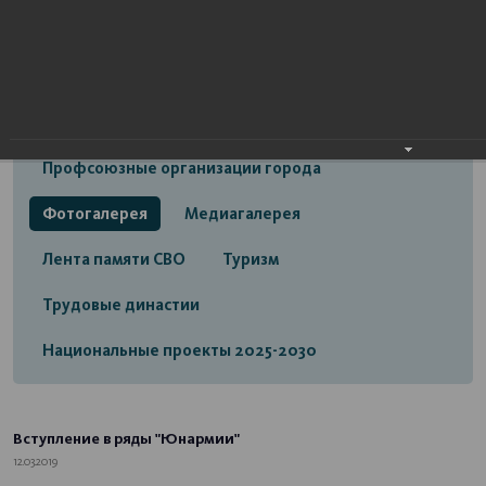
Открытый бюджет городского округа город
Стерлитамак
Экономика
Социальная сфера
Трудовые отношения
Профсоюзные организации города
Фотогалерея
Медиагалерея
Лента памяти СВО
Туризм
Трудовые династии
Национальные проекты 2025-2030
Вступление в ряды "Юнармии"
12.03.2019