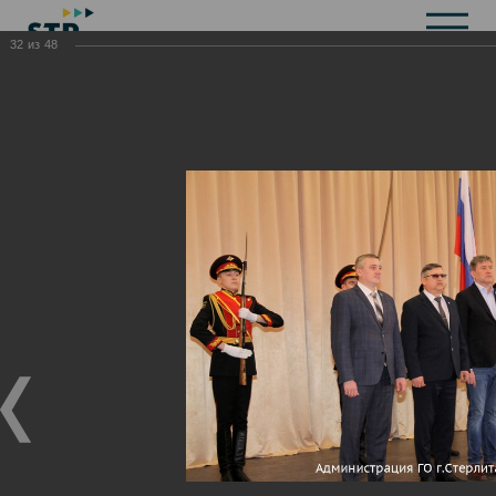
32
из
48
Общая информация
История
Объекты культурного наследия
Символика
Брендбук
Карта города
Справочная информация
Территориальные органы и представительства
Актуальная информация
Открытые данные
СМИ города
Строительство
Жилищно-коммунальное хозяйство
Инвестиционная привлекательность