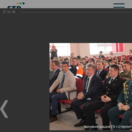
37
из
48
Общая информация
История
Объекты культурного наследия
Символика
Брендбук
Карта города
Справочная информация
Территориальные органы и представительства
Актуальная информация
Открытые данные
СМИ города
Строительство
Жилищно-коммунальное хозяйство
Инвестиционная привлекательность