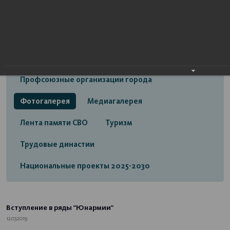
Открытый бюджет городского округа город
Стерлитамак
Экономика
Социальная сфера
Трудовые отношения
Профсоюзные организации города
Фотогалерея
Медиагалерея
Лента памяти СВО
Туризм
Трудовые династии
Национальные проекты 2025-2030
Вступление в ряды "Юнармии"
12.03.2019