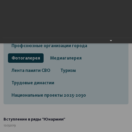
Открытый бюджет городского округа город
Стерлитамак
Экономика
Социальная сфера
Трудовые отношения
Профсоюзные организации города
Фотогалерея
Медиагалерея
Лента памяти СВО
Туризм
Трудовые династии
Национальные проекты 2025-2030
Вступление в ряды "Юнармии"
12.03.2019