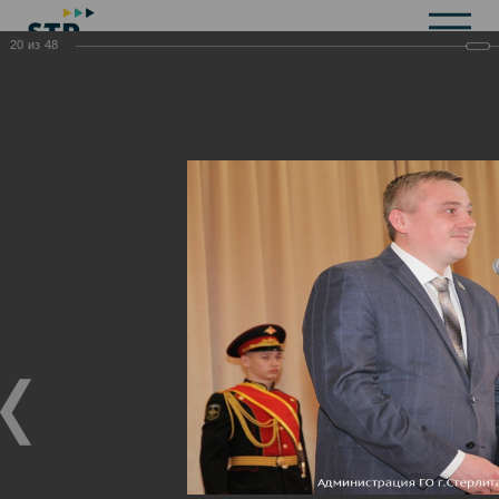
20
из
48
Общая информация
История
Объекты культурного наследия
Символика
Брендбук
Карта города
Справочная информация
Территориальные органы и представительства
Актуальная информация
Открытые данные
СМИ города
Строительство
Жилищно-коммунальное хозяйство
Инвестиционная привлекательность