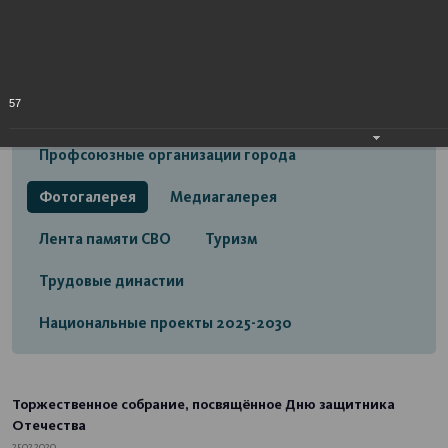
Открытый бюджет городского округа город
Стерлитамак
Экономика
Социальная сфера
57
Трудовые отношения
Профсоюзные организации города
Фотогалерея
Медиагалерея
Лента памяти СВО
Туризм
Трудовые династии
Национальные проекты 2025-2030
Торжественное собрание, посвящённое Дню защитника
Отечества
25.02.2020