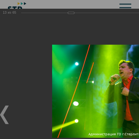
13
из
65
Общая информация
История
Объекты культурного наследия
Символика
Брендбук
Карта города
Справочная информация
Территориальные органы и представительства
Актуальная информация
Открытые данные
СМИ города
Строительство
Жилищно-коммунальное хозяйство
Инвестиционная привлекательность