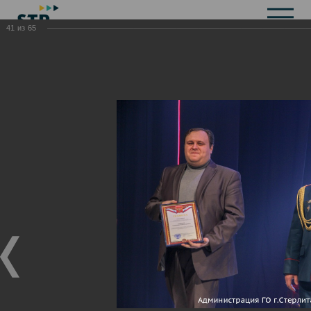
41
из
65
Общая информация
История
Объекты культурного наследия
Символика
Брендбук
Карта города
Справочная информация
Территориальные органы и представительства
Актуальная информация
Открытые данные
СМИ города
Строительство
Жилищно-коммунальное хозяйство
Инвестиционная привлекательность