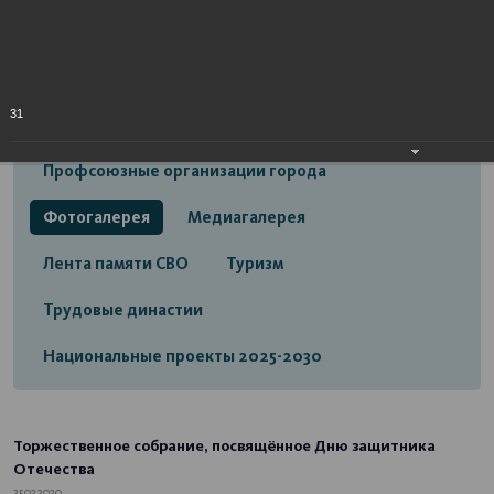
Открытый бюджет городского округа город
Стерлитамак
Экономика
Социальная сфера
31
Трудовые отношения
Профсоюзные организации города
Фотогалерея
Медиагалерея
Лента памяти СВО
Туризм
Трудовые династии
Национальные проекты 2025-2030
Торжественное собрание, посвящённое Дню защитника
Отечества
25.02.2020