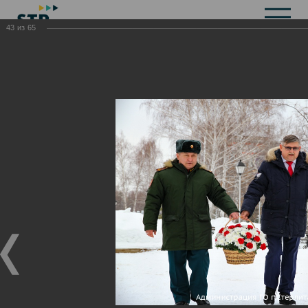
43
из
65
Общая информация
История
Объекты культурного наследия
Символика
Брендбук
Карта города
Справочная информация
Территориальные органы и представительства
Актуальная информация
Открытые данные
СМИ города
Строительство
Жилищно-коммунальное хозяйство
Инвестиционная привлекательность