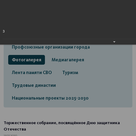
Открытый бюджет городского округа город
Стерлитамак
Экономика
Социальная сфера
3
Трудовые отношения
Профсоюзные организации города
Фотогалерея
Медиагалерея
Лента памяти СВО
Туризм
Трудовые династии
Национальные проекты 2025-2030
Торжественное собрание, посвящённое Дню защитника
Отечества
25.02.2020