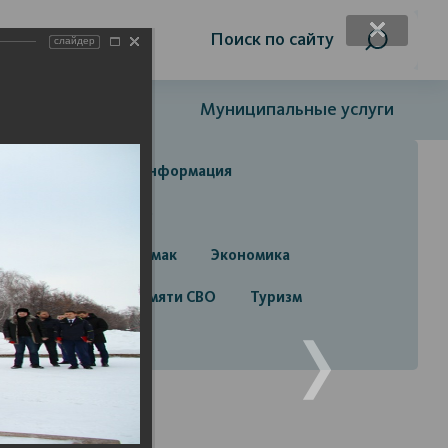
я слабовидящих
Поиск по сайту
слайдер
Открытый бюджет
Муниципальные услуги
да
Справочная информация
да
Строительство
руга город Стерлитамак
Экономика
алерея
Лента памяти СВО
Туризм