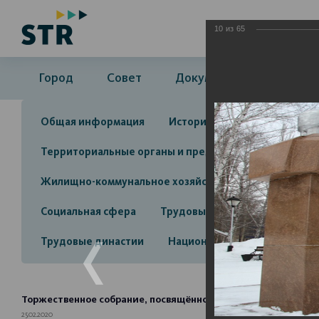
10
из
65
Город
Совет
Документы
Админ
Общая информация
История
Объекты культу
Территориальные органы и представительства
А
Жилищно-коммунальное хозяйство
Инвестицион
Социальная сфера
Трудовые отношения
Про
Трудовые династии
Национальные проекты 2025
Торжественное собрание, посвящённое Дню защитника Оте
25.02.2020