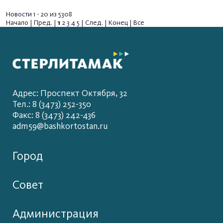
Новости 1 - 20 из 5308
Начало | Пред. |
1
2
3
4
5
|
След.
|
Конец
|
Все
Адрес: Проспект Октября, 32
Тел.: 8 (3473) 252-350
Факс: 8 (3473) 242-436
adm59@bashkortostan.ru
Город
Совет
Администрация