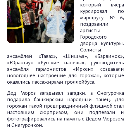
который вчера
курсировал по
маршруту №6,
поздравили
артисты
Городского
дворца культуры.
Солисты
ансамблей «Тавах», «Шишмэ», «Барвинок»,
«Юрактау» «Русские напевы», руководитель
ансамбля гармонистов «Иркен» создавали
новогоднее настроение для горожан, которые
оказались пассажирами троллейбуса.
Дед Мороз загадывал загадки, а Снегурочка
подарила башкирский народный танец. Для
горожан такой предпраздничный флэшмоб стал
настоящим сюрпризом, они подпевали и
фотографировались на память с Дедом Морозом
и Снегурочкой.