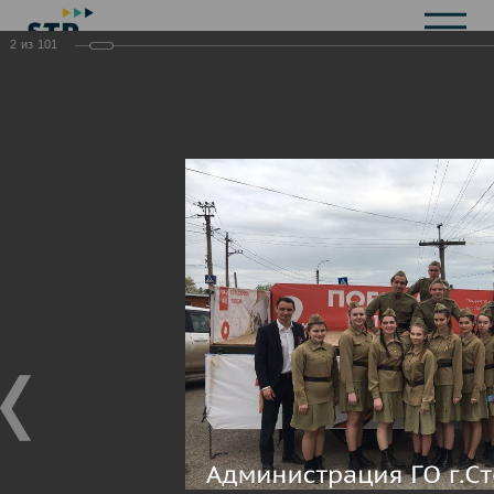
2
из
101
Общая информация
История
Объекты культурного наследия
Символика
Брендбук
Карта города
Справочная информация
Территориальные органы и представительства
Актуальная информация
Открытые данные
СМИ города
Строительство
Жилищно-коммунальное хозяйство
Инвестиционная привлекательность