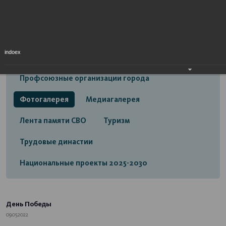
Открытый бюджет городского округа город
Стерлитамак
Экономика
Социальная сфера
indоex
Трудовые отношения
Профсоюзные организации города
Фотогалерея
Медиагалерея
Лента памяти СВО
Туризм
Трудовые династии
Национальные проекты 2025-2030
День Победы
09.05.2022