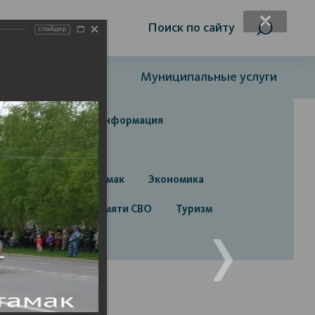
я слабовидящих
Поиск по сайту
слайдер
Открытый бюджет
Муниципальные услуги
да
Справочная информация
да
Строительство
руга город Стерлитамак
Экономика
алерея
Лента памяти СВО
Туризм