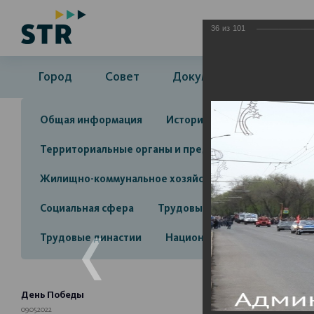
36
из
101
Город
Совет
Документы
Админ
Общая информация
История
Объекты культу
Территориальные органы и представительства
А
Жилищно-коммунальное хозяйство
Инвестицион
Социальная сфера
Трудовые отношения
Про
Трудовые династии
Национальные проекты 2025
День Победы
09.05.2022