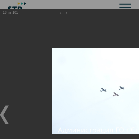
18
из
101
Общая информация
История
Объекты культурного наследия
Символика
Брендбук
Карта города
Справочная информация
Территориальные органы и представительства
Актуальная информация
Открытые данные
СМИ города
Строительство
Жилищно-коммунальное хозяйство
Инвестиционная привлекательность