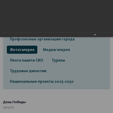
Открытый бюджет городского округа город
Стерлитамак
Экономика
Социальная сфера
Трудовые отношения
Профсоюзные организации города
Фотогалерея
Медиагалерея
Лента памяти СВО
Туризм
Трудовые династии
Национальные проекты 2025-2030
День Победы
09.05.2022