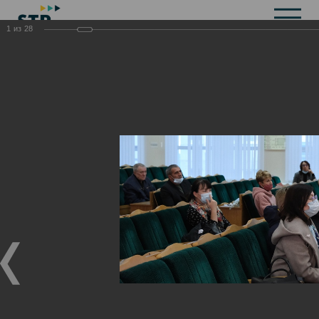
1
из
28
Общая информация
История
Объекты культурного наследия
Символика
Брендбук
Карта города
Справочная информация
Территориальные органы и представительства
Актуальная информация
Открытые данные
СМИ города
Строительство
Жилищно-коммунальное хозяйство
Инвестиционная привлекательность