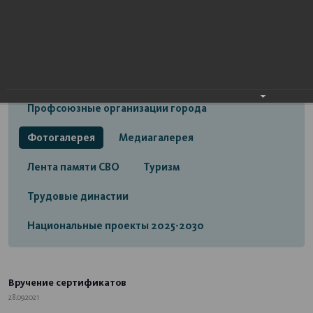
Открытый бюджет городского округа город
Стерлитамак
Экономика
Социальная сфера
Трудовые отношения
Профсоюзные организации города
Фотогалерея
Медиагалерея
Лента памяти СВО
Туризм
Трудовые династии
Национальные проекты 2025-2030
Вручение сертификатов
28.09.2021