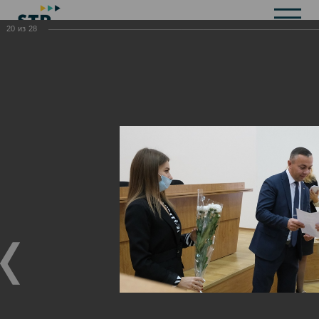
20
из
28
Общая информация
История
Объекты культурного наследия
Символика
Брендбук
Карта города
Справочная информация
Территориальные органы и представительства
Актуальная информация
Открытые данные
СМИ города
Строительство
Жилищно-коммунальное хозяйство
Инвестиционная привлекательность