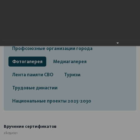
Открытый бюджет городского округа город
Стерлитамак
Экономика
Социальная сфера
Трудовые отношения
Профсоюзные организации города
Фотогалерея
Медиагалерея
Лента памяти СВО
Туризм
Трудовые династии
Национальные проекты 2025-2030
Вручение сертификатов
28.09.2021