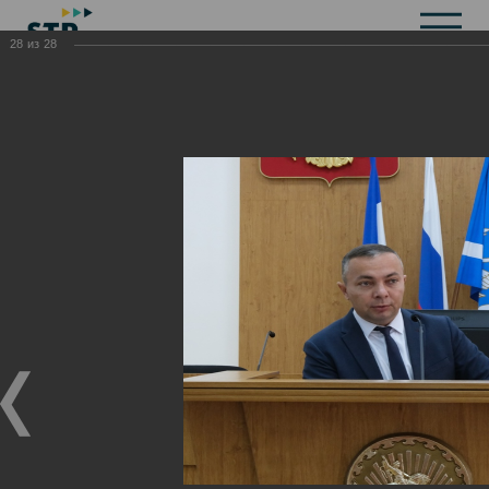
28
из
28
Общая информация
История
Объекты культурного наследия
Символика
Брендбук
Карта города
Справочная информация
Территориальные органы и представительства
Актуальная информация
Открытые данные
СМИ города
Строительство
Жилищно-коммунальное хозяйство
Инвестиционная привлекательность