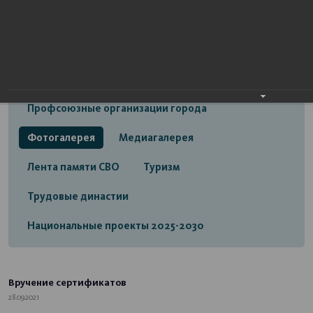
Открытый бюджет городского округа город
Стерлитамак
Экономика
Социальная сфера
Трудовые отношения
Профсоюзные организации города
Фотогалерея
Медиагалерея
Лента памяти СВО
Туризм
Трудовые династии
Национальные проекты 2025-2030
Вручение сертификатов
28.09.2021