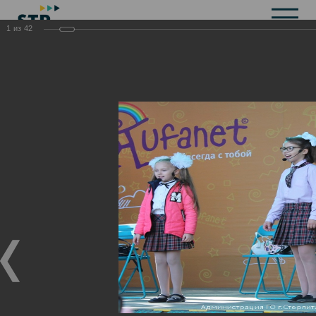
1
из
42
Общая информация
История
Объекты культурного наследия
Символика
Брендбук
Карта города
Справочная информация
Территориальные органы и представительства
Актуальная информация
Открытые данные
СМИ города
Строительство
Жилищно-коммунальное хозяйство
Инвестиционная привлекательность