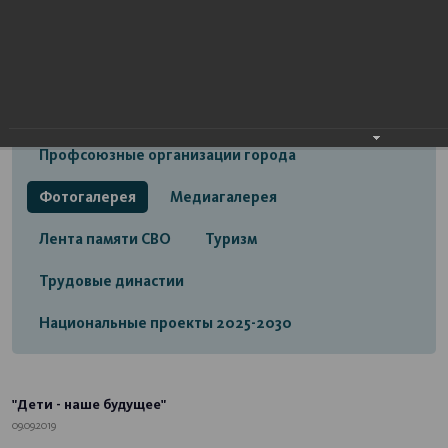
Открытый бюджет городского округа город
Стерлитамак
Экономика
Социальная сфера
Трудовые отношения
Профсоюзные организации города
Фотогалерея
Медиагалерея
Лента памяти СВО
Туризм
Трудовые династии
Национальные проекты 2025-2030
"Дети - наше будущее"
09.09.2019