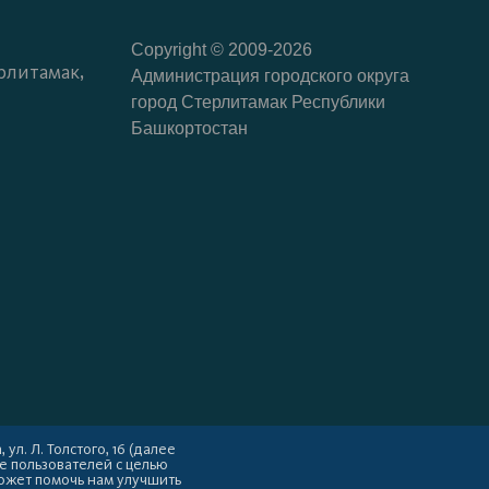
Copyright © 2009-2026
рлитамак,
Администрация городского округа
город Стерлитамак Республики
Башкортостан
л. Л. Толстого, 16 (далее
е пользователей с целью
ожет помочь нам улучшить