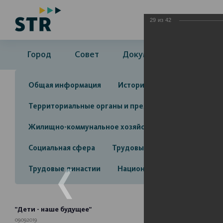
29
из
42
Город
Совет
Документы
Админ
Общая информация
История
Объекты культу
Территориальные органы и представительства
А
Жилищно-коммунальное хозяйство
Инвестицион
Социальная сфера
Трудовые отношения
Про
Трудовые династии
Национальные проекты 2025
"Дети - наше будущее"
09.09.2019