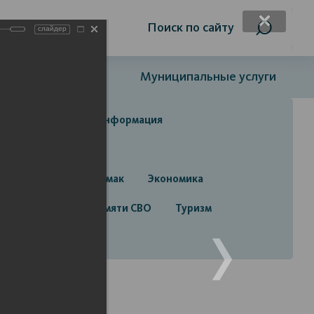
я слабовидящих
Поиск по сайту
слайдер
Открытый бюджет
Муниципальные услуги
да
Справочная информация
да
Строительство
руга город Стерлитамак
Экономика
алерея
Лента памяти СВО
Туризм