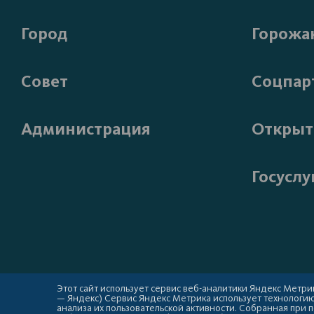
Город
Горожа
Совет
Соцпар
Администрация
Открыт
Госуслу
Этот сайт использует сервис веб-аналитики Яндекс Метрик
— Яндекс) Сервис Яндекс Метрика использует технологи
анализа их пользовательской активности. Собранная при