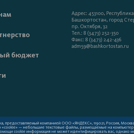
нам
Адрес: 453100, Республика
Башкортостан, город Сте
пр. Октября, 32
Тел.: 8 (3473) 252-350
тнерство
Факс: 8 (3473) 242-436
adm59@bashkortostan.ru
ый бюджет
ги
а, предоставляемый компанией ООО «ЯНДЕКС», 119021, Россия, Москва, у
ю «cookie» — небольшие текстовые файлы, размещаемые на компьютер
 помощи cookie информация не может идентифицировать вас, однако м