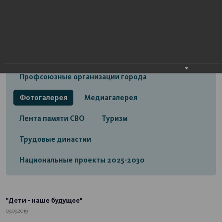
Открытый бюджет городского округа город
Стерлитамак
Экономика
Социальная сфера
Трудовые отношения
Профсоюзные организации города
Фотогалерея
Медиагалерея
Лента памяти СВО
Туризм
Трудовые династии
Национальные проекты 2025-2030
"Дети - наше будущее"
09.09.2019