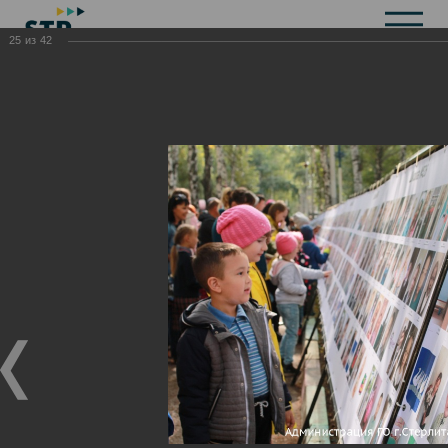
25
из
42
Общая информация
История
Объекты культурного наследия
Символика
Брендбук
Карта города
Справочная информация
Территориальные органы и представительства
Актуальная информация
Открытые данные
СМИ города
Строительство
Жилищно-коммунальное хозяйство
Инвестиционная привлекательность