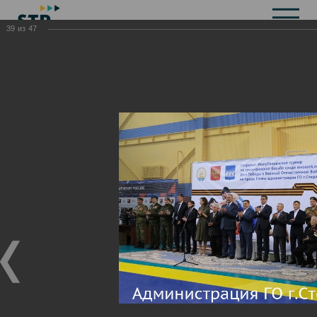
39
из
47
Общая информация
История
Объекты культурного наследия
Символика
Брендбук
Карта города
Справочная информация
Территориальные органы и представительства
Актуальная информация
Открытые данные
СМИ города
Строительство
Жилищно-коммунальное хозяйство
Инвестиционная привлекательность