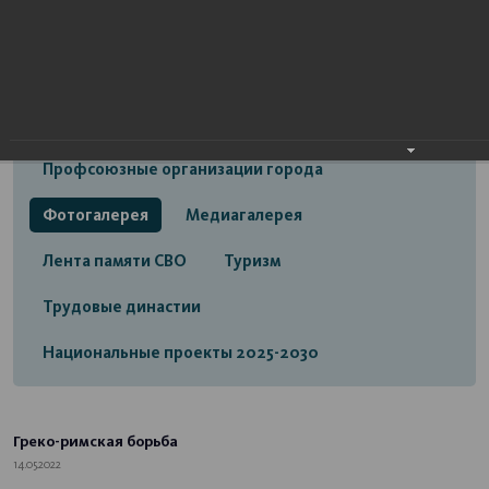
Открытый бюджет городского округа город
Стерлитамак
Экономика
Социальная сфера
Трудовые отношения
Профсоюзные организации города
Фотогалерея
Медиагалерея
Лента памяти СВО
Туризм
Трудовые династии
Национальные проекты 2025-2030
Греко-римская борьба
14.05.2022