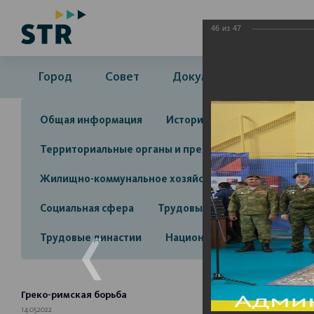
46
из
47
Город
Совет
Документы
Админ
Общая информация
История
Объекты культу
Территориальные органы и представительства
А
Жилищно-коммунальное хозяйство
Инвестицион
Социальная сфера
Трудовые отношения
Про
Трудовые династии
Национальные проекты 2025
Греко-римская борьба
14.05.2022