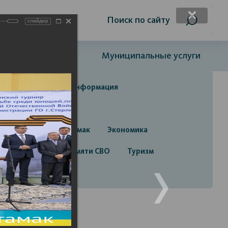
я слабовидящих
Поиск по сайту
слайдер
Открытый бюджет
Муниципальные услуги
да
Справочная информация
да
Строительство
руга город Стерлитамак
Экономика
алерея
Лента памяти СВО
Туризм