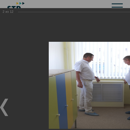
2
из
12
Общая информация
История
Объекты культурного наследия
Символика
Брендбук
Карта города
Справочная информация
Территориальные органы и представительства
Актуальная информация
Открытые данные
СМИ города
Строительство
Жилищно-коммунальное хозяйство
Инвестиционная привлекательность