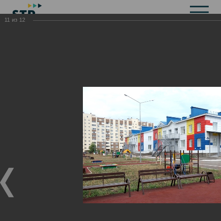
11
из
12
Общая информация
История
Объекты культурного наследия
Символика
Брендбук
Карта города
Справочная информация
Территориальные органы и представительства
Актуальная информация
Открытые данные
СМИ города
Строительство
Жилищно-коммунальное хозяйство
Инвестиционная привлекательность