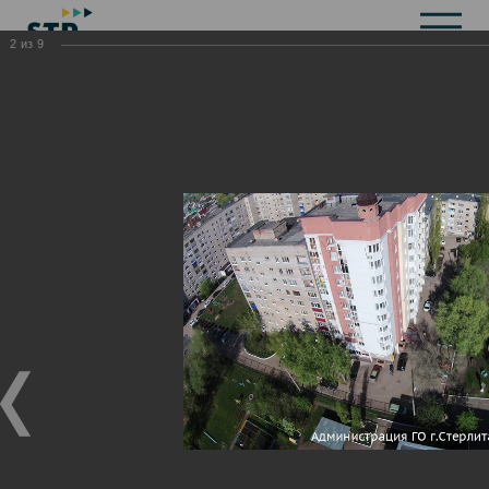
2
из
9
Общая информация
История
Объекты культурного наследия
Символика
Брендбук
Карта города
Справочная информация
Территориальные органы и представительства
Актуальная информация
Открытые данные
СМИ города
Строительство
Жилищно-коммунальное хозяйство
Инвестиционная привлекательность