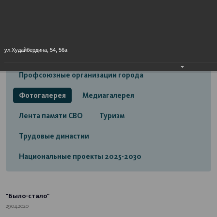
Открытый бюджет городского округа город
Стерлитамак
Экономика
Социальная сфера
ул.Худайбердина, 54, 56а
Трудовые отношения
Профсоюзные организации города
Фотогалерея
Медиагалерея
Лента памяти СВО
Туризм
Трудовые династии
Национальные проекты 2025-2030
"Было-стало"
29.04.2020