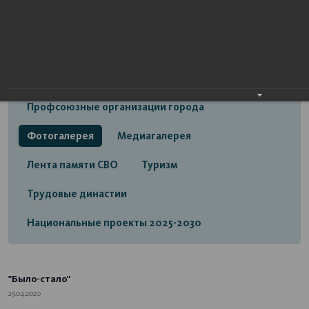
Открытый бюджет городского округа город
Стерлитамак
Экономика
Социальная сфера
Трудовые отношения
Профсоюзные организации города
Фотогалерея
Медиагалерея
Лента памяти СВО
Туризм
Трудовые династии
Национальные проекты 2025-2030
"Было-стало"
29.04.2020