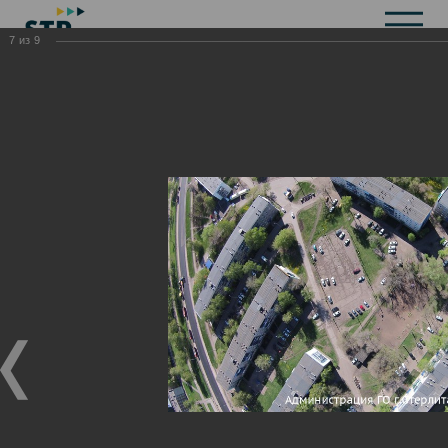
7
из
9
Общая информация
История
Объекты культурного наследия
Символика
Брендбук
Карта города
Справочная информация
Территориальные органы и представительства
Актуальная информация
Открытые данные
СМИ города
Строительство
Жилищно-коммунальное хозяйство
Инвестиционная привлекательность