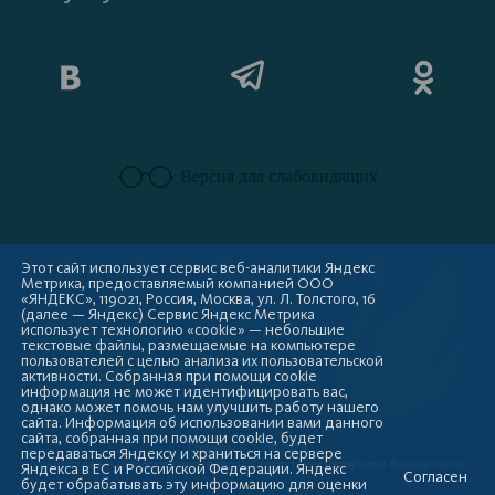
Версия для слабовидящих
Этот сайт использует сервис веб-аналитики Яндекс
Метрика, предоставляемый компанией ООО
«ЯНДЕКС», 119021, Россия, Москва, ул. Л. Толстого, 16
(далее — Яндекс) Сервис Яндекс Метрика
использует технологию «cookie» — небольшие
текстовые файлы, размещаемые на компьютере
пользователей с целью анализа их пользовательской
активности. Собранная при помощи cookie
информация не может идентифицировать вас,
однако может помочь нам улучшить работу нашего
сайта. Информация об использовании вами данного
сайта, собранная при помощи cookie, будет
Copyright © 2009-2026
передаваться Яндексу и храниться на сервере
Администрация городского округа город Стерлитамак Республики Башкортостан
Яндекса в ЕС и Российской Федерации. Яндекс
Согласен
будет обрабатывать эту информацию для оценки