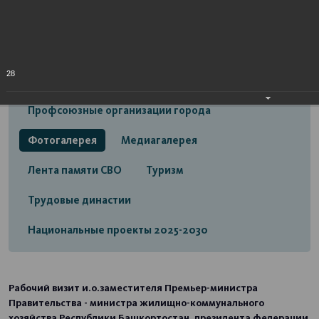
Открытый бюджет городского округа город
Стерлитамак
Экономика
Социальная сфера
28
Трудовые отношения
Профсоюзные организации города
Фотогалерея
Медиагалерея
Лента памяти СВО
Туризм
Трудовые династии
Национальные проекты 2025-2030
Рабочий визит и.о.заместителя Премьер-министра
Правительства - министра жилищно-коммунального
хозяйства Республики Башкортостан, президента федерации