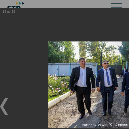
13
из
33
Общая информация
История
Объекты культурного наследия
Символика
Брендбук
Карта города
Справочная информация
Территориальные органы и представительства
Актуальная информация
Открытые данные
СМИ города
Строительство
Жилищно-коммунальное хозяйство
Инвестиционная привлекательность