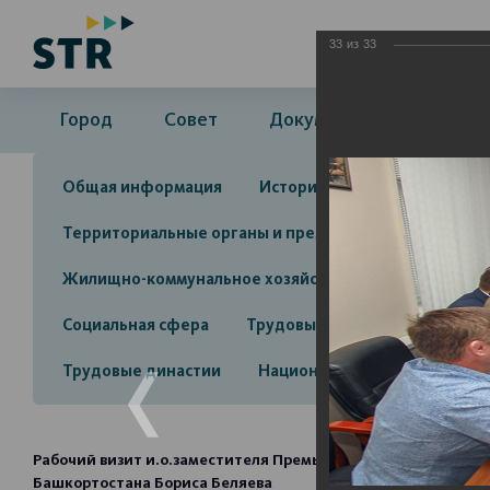
33
из
33
Город
Совет
Документы
Админ
Общая информация
История
Объекты культу
Территориальные органы и представительства
А
Жилищно-коммунальное хозяйство
Инвестицион
Социальная сфера
Трудовые отношения
Про
Трудовые династии
Национальные проекты 2025
Рабочий визит и.о.заместителя Премьер-министра Правите
Башкортостана Бориса Беляева