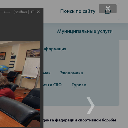
я слабовидящих
Поиск по сайту
слайдер
Открытый бюджет
Муниципальные услуги
да
Справочная информация
да
Строительство
руга город Стерлитамак
Экономика
алерея
Лента памяти СВО
Туризм
и Башкортостан, президента федерации спортивной борьбы