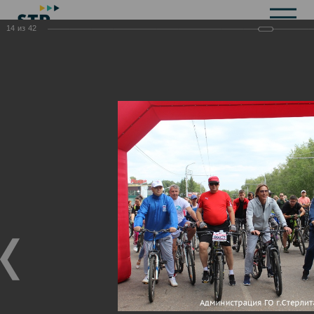
14
из
42
Общая информация
История
Объекты культурного наследия
Символика
Брендбук
Карта города
Справочная информация
Территориальные органы и представительства
Актуальная информация
Открытые данные
СМИ города
Строительство
Жилищно-коммунальное хозяйство
Инвестиционная привлекательность