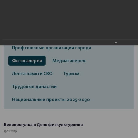
Открытый бюджет городского округа город
Стерлитамак
Экономика
Социальная сфера
Трудовые отношения
Профсоюзные организации города
Фотогалерея
Медиагалерея
Лента памяти СВО
Туризм
Трудовые династии
Национальные проекты 2025-2030
Велопрогулка в День физкультурника
13.08.2019