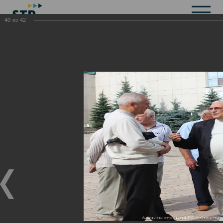
40
из
42
Общая информация
История
Объекты культурного наследия
Символика
Брендбук
Карта города
Справочная информация
Территориальные органы и представительства
Актуальная информация
Открытые данные
СМИ города
Строительство
Жилищно-коммунальное хозяйство
Инвестиционная привлекательность