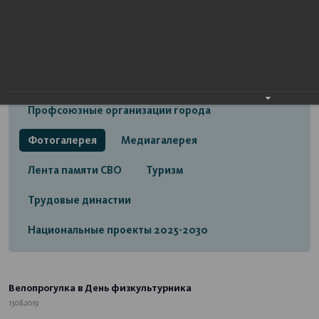
Открытый бюджет городского округа город
Стерлитамак
Экономика
Социальная сфера
Трудовые отношения
Профсоюзные организации города
Фотогалерея
Медиагалерея
Лента памяти СВО
Туризм
Трудовые династии
Национальные проекты 2025-2030
Велопрогулка в День физкультурника
13.08.2019