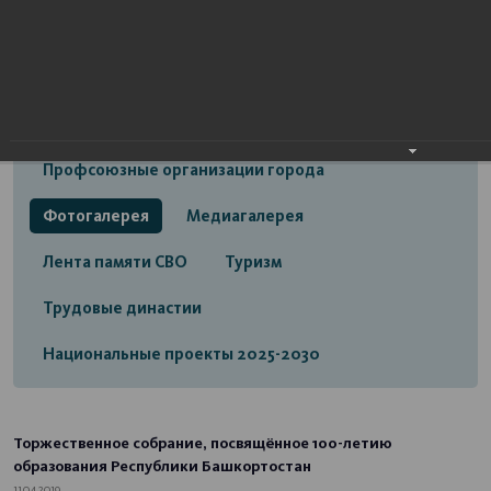
Открытый бюджет городского округа город
Стерлитамак
Экономика
Социальная сфера
Трудовые отношения
Профсоюзные организации города
Фотогалерея
Медиагалерея
Лента памяти СВО
Туризм
Трудовые династии
Национальные проекты 2025-2030
Торжественное собрание, посвящённое 100-летию
образования Республики Башкортостан
11.04.2019