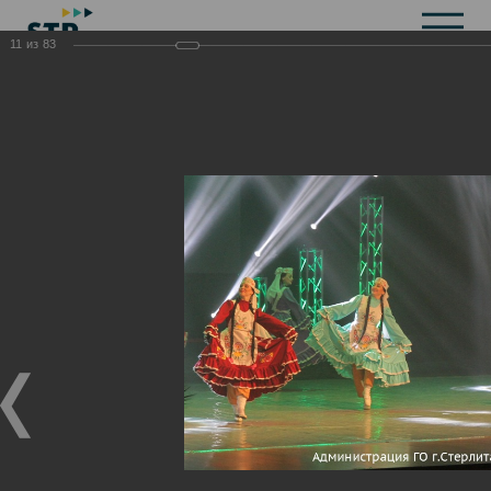
11
из
83
Общая информация
История
Объекты культурного наследия
Символика
Брендбук
Карта города
Справочная информация
Территориальные органы и представительства
Актуальная информация
Открытые данные
СМИ города
Строительство
Жилищно-коммунальное хозяйство
Инвестиционная привлекательность