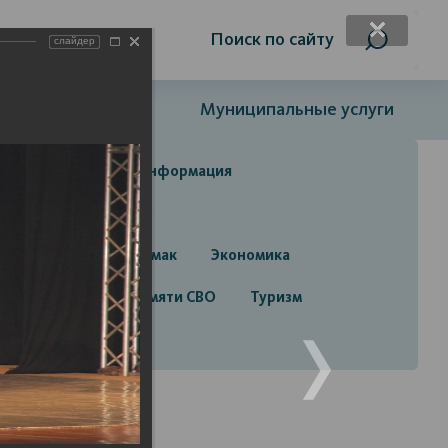
я слабовидящих
Поиск по сайту
слайдер
Открытый бюджет
Муниципальные услуги
да
Справочная информация
да
Строительство
руга город Стерлитамак
Экономика
алерея
Лента памяти СВО
Туризм