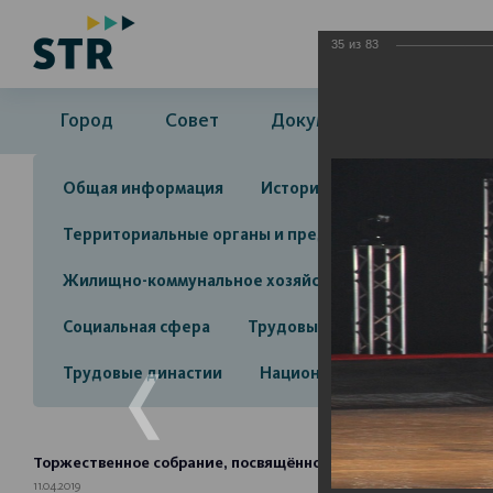
35
из
83
Город
Совет
Документы
Админ
Общая информация
История
Объекты культу
Территориальные органы и представительства
А
Жилищно-коммунальное хозяйство
Инвестицион
Социальная сфера
Трудовые отношения
Про
Трудовые династии
Национальные проекты 2025
Торжественное собрание, посвящённое 100-летию образова
11.04.2019