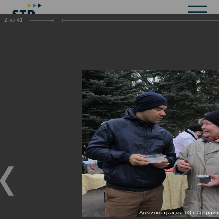
2
из
41
Общая информация
История
Объекты культурного наследия
Символика
Брендбук
Карта города
Справочная информация
Территориальные органы и представительства
Актуальная информация
Открытые данные
СМИ города
Строительство
Жилищно-коммунальное хозяйство
Инвестиционная привлекательность