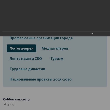
Открытый бюджет городского округа город
Стерлитамак
Экономика
Социальная сфера
Трудовые отношения
Профсоюзные организации города
Фотогалерея
Медиагалерея
Лента памяти СВО
Туризм
Трудовые династии
Национальные проекты 2025-2030
Субботник-2019
06.04.2019