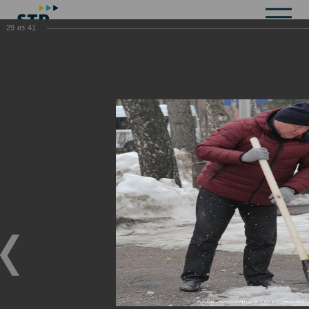
29
из
41
Общая информация
История
Объекты культурного наследия
Символика
Брендбук
Карта города
Справочная информация
Территориальные органы и представительства
Актуальная информация
Открытые данные
СМИ города
Строительство
Жилищно-коммунальное хозяйство
Инвестиционная привлекательность