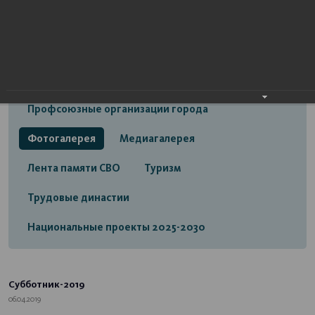
Открытый бюджет городского округа город
Стерлитамак
Экономика
Социальная сфера
Трудовые отношения
Профсоюзные организации города
Фотогалерея
Медиагалерея
Лента памяти СВО
Туризм
Трудовые династии
Национальные проекты 2025-2030
Субботник-2019
06.04.2019