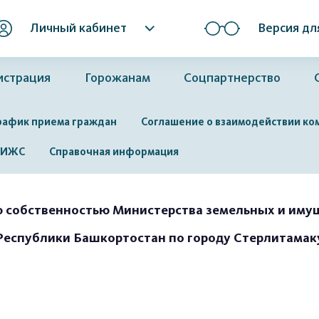
Личный кабинет
Версия дл
истрация
Горожанам
Соцпартнерство
рафик приема граждан
Соглашение о взаимодействии ко
я ИЖС
Справочная информация
ю собственностью Министерства земельных и им
Республики Башкортостан по городу Стерлитамак